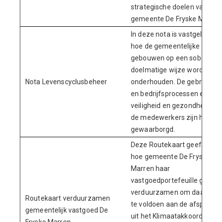
strategische doelen van de
gemeente De Fryske Marren
In deze nota is vastgelegd
hoe de gemeentelijke
gebouwen op een sobere en
doelmatige wijze worden
Nota Levenscyclusbeheer
onderhouden. De gebruiks-
en bedrijfsprocessen en de
veiligheid en gezondheid va
de medewerkers zijn hierbij
gewaarborgd.
Deze Routekaart geeft weer
hoe gemeente De Fryske
Marren haar
vastgoedportefeuille gaat
verduurzamen om daarmee
Routekaart verduurzamen
te voldoen aan de afspraken
gemeentelijk vastgoed De
uit het Klimaatakkoord,