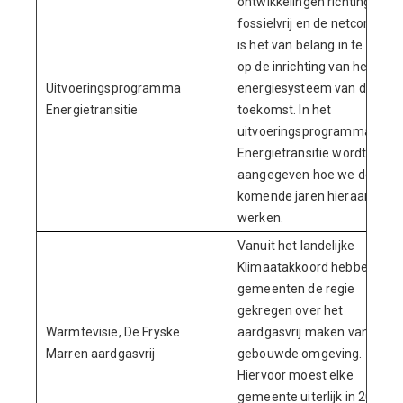
ontwikkelingen richting
fossielvrij en de netcongesti
is het van belang in te zette
op de inrichting van het
Uitvoeringsprogramma
energiesysteem van de
Energietransitie
toekomst. In het
uitvoeringsprogramma
Energietransitie wordt
aangegeven hoe we de
komende jaren hieraan gaa
werken.
Vanuit het landelijke
Klimaatakkoord hebben
gemeenten de regie
gekregen over het
Warmtevisie, De Fryske
aardgasvrij maken van de
Marren aardgasvrij
gebouwde omgeving.
Hiervoor moest elke
gemeente uiterlijk in 2021