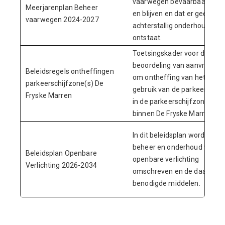
vaarwegen bevaarbaar zijn
Meerjarenplan Beheer
en blijven en dat er geen
vaarwegen 2024-2027
achterstallig onderhoud
ontstaat.
Toetsingskader voor de
beoordeling van aanvragen
Beleidsregels ontheffingen
om ontheffing van het
parkeerschijfzone(s) De
gebruik van de parkeerschijf
Fryske Marren
in de parkeerschijfzones
binnen De Fryske Marren
In dit beleidsplan wordt het
beheer en onderhoud van d
Beleidsplan Openbare
openbare verlichting
Verlichting 2026-2034
omschreven en de daarvoor
benodigde middelen.