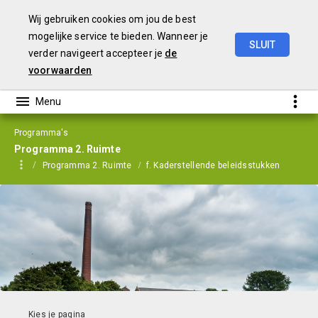
Wij gebruiken cookies om jou de best
mogelijke service te bieden. Wanneer je
SLUIT
verder navigeert accepteer je
de
Programmabegroting
2026
en
Meerjarenraming
2027-2029
voorwaarden
Programma's
Programma 2. Ruimte
Programma 2. Ruimte
f. Kaderstellende beleidsstukken