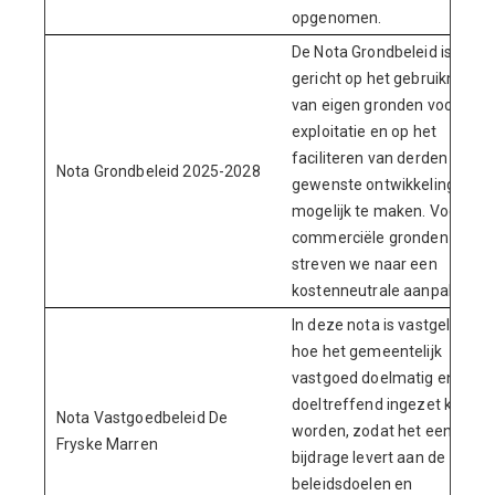
opgenomen.
De Nota Grondbeleid is
gericht op het gebruikmake
van eigen gronden voor
exploitatie en op het
faciliteren van derden om
Nota Grondbeleid 2025-2028
gewenste ontwikkelingen
mogelijk te maken. Voor niet
commerciële gronden
streven we naar een
kostenneutrale aanpak.
In deze nota is vastgelegd
hoe het gemeentelijk
vastgoed doelmatig en
doeltreffend ingezet kan
Nota Vastgoedbeleid De
worden, zodat het een
Fryske Marren
bijdrage levert aan de
beleidsdoelen en