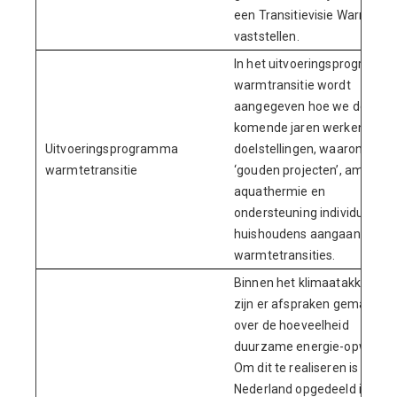
een Transitievisie Warmte
vaststellen.
In het uitvoeringsprogramm
warmtransitie wordt
aangegeven hoe we de
komende jaren werken aan
Uitvoeringsprogramma
doelstellingen, waaronder d
warmtetransitie
‘gouden projecten’, ambities
aquathermie en
ondersteuning individuele
huishoudens aangaande
warmtetransities.
Binnen het klimaatakkoord
zijn er afspraken gemaakt
over de hoeveelheid
duurzame energie-opwek.
Om dit te realiseren is
Nederland opgedeeld in 30