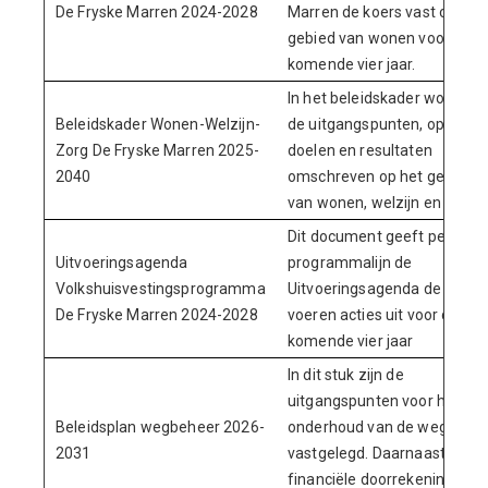
De Fryske Marren 2024-2028
Marren de koers vast op het
gebied van wonen voor de
komende vier jaar.
In het beleidskader worden
Beleidskader Wonen-Welzijn-
de uitgangspunten, opgaven
Zorg De Fryske Marren 2025-
doelen en resultaten
2040
omschreven op het gebied
van wonen, welzijn en zorg
Dit document geeft per
Uitvoeringsagenda
programmalijn de
Volkshuisvestingsprogramma
Uitvoeringsagenda de uit te
De Fryske Marren 2024-2028
voeren acties uit voor de
komende vier jaar
In dit stuk zijn de
uitgangspunten voor het
Beleidsplan wegbeheer 2026-
onderhoud van de wegen
2031
vastgelegd. Daarnaast is de
financiële doorrekening