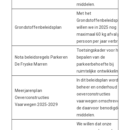
middelen.
Met het
Grondstoffenbeleidsplan
Grondstoffenbeleidsplan
willen we in 2025 nog
maximaal 60 kg afval per
persoon per jaar verbranden
Toetsingskader voor het
Nota beleidsregels Parkeren
bepalen van de
De Fryske Marren
parkeerbehoefte bij
ruimtelijke ontwikkelingen.
In dit beleidsplan wordt het
beheer en onderhoud van d
Meerjarenplan
oeverconstructies
Oeverconstructies
vaarwegen omschreven en
Vaarwegen 2025-2029
de daarvoor benodigde
middelen.
We willen dat onze