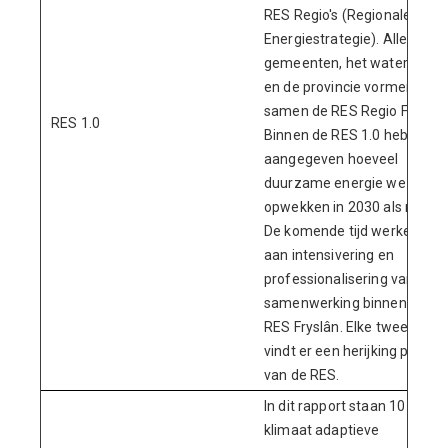
RES Regio's (Regionale
Energiestrategie). Alle Fries
gemeenten, het waterschap
en de provincie vormen
samen de RES Regio Fryslân
RES 1.0
Binnen de RES 1.0 hebben w
aangegeven hoeveel
duurzame energie we
opwekken in 2030 als regio.
De komende tijd werken we
aan intensivering en
professionalisering van de
samenwerking binnen de
RES Fryslân. Elke twee jaar
vindt er een herijking plaats
van de RES.
In dit rapport staan 10
klimaat adaptieve