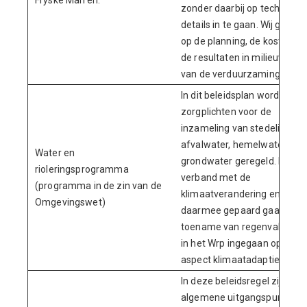
Fryske Marren.
zonder daarbij op technisch
details in te gaan. Wij gaan i
op de planning, de kosten en
de resultaten in milieuwinst
van de verduurzaming.
In dit beleidsplan worden de
zorgplichten voor de
inzameling van stedelijk
afvalwater, hemelwater en
Water en
grondwater geregeld. In
rioleringsprogramma
verband met de
(programma in de zin van de
klimaatverandering en de
Omgevingswet)
daarmee gepaard gaande
toename van regenval word
in het Wrp ingegaan op het
aspect klimaatadaptie.
In deze beleidsregel zijn
algemene uitgangspunten