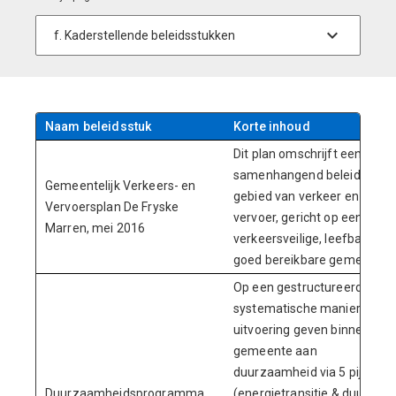
Naam beleidsstuk
Korte inhoud
Dit plan omschrijft een
samenhangend beleid op he
Gemeentelijk Verkeers- en
gebied van verkeer en
Vervoersplan De Fryske
vervoer, gericht op een
Marren, mei 2016
verkeersveilige, leefbare en
goed bereikbare gemeente.
Op een gestructureerde en
systematische manier
uitvoering geven binnen onz
gemeente aan
duurzaamheid via 5 pijlers
Duurzaamheidsprogramma
(energietransitie & duurzam