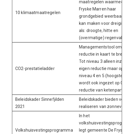
maatregelen waarmee De
Fryske Marren haar
10 klimaatmaatregelen
grondgebied weerbaar(der)
kan maken voor dreigingen
als: droogte, hitte en
(overmatige) regenval.
Managementstool om CO2-
reductie in kaart te brengen.
Tot niveau 3 alleen inzicht in
CO2-prestatieladder
eigen reductie maar op
niveau 4 en 5 (hoogste)
wordt ook ingezet op CO2-
reductie van ketenpartners.
Beleidskader Sinnefjilden
Beleidskader bieden voor he
2021
realiseren van zonnevelden.
In het
volkshuisvestingsprogramm
Volkshuisvestingsprogramma
legt gemeente De Fryske