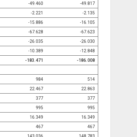
-49.460
-49.817
-2.221
-2.135
-15.886
-16.105
-67.628
-67.623
-26.035
-26.030
-10.389
-12.848
-183.471
-186.008
984
514
22.467
22.863
377
377
995
995
16.349
16.349
467
467
143.036
148.783