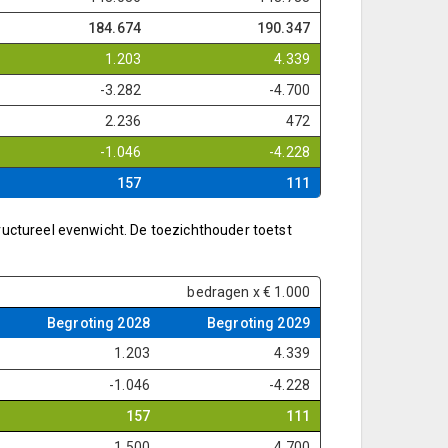
184.674
190.347
1.203
4.339
-3.282
-4.700
2.236
472
-1.046
-4.228
157
111
ructureel evenwicht. De toezichthouder toetst
bedragen x € 1.000
Begroting 2028
Begroting 2029
1.203
4.339
-1.046
-4.228
157
111
1.500
4.700