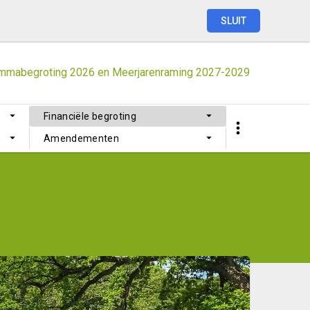
SLUIT
mmabegroting
2026
en
Meerjarenraming
2027-2029
Financiële begroting
Amendementen