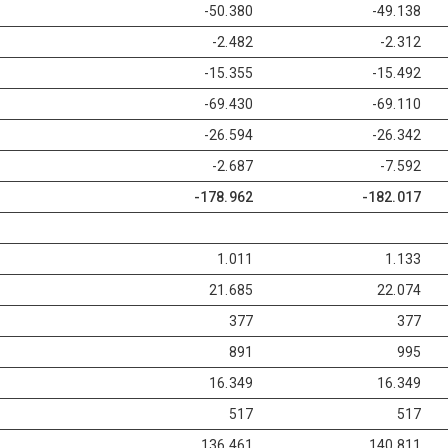
-50.380
-49.138
-2.482
-2.312
-15.355
-15.492
-69.430
-69.110
-26.594
-26.342
-2.687
-7.592
-178.962
-182.017
1.011
1.133
21.685
22.074
377
377
891
995
16.349
16.349
517
517
136.461
140.811