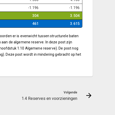
-1.196
-1.196
304
3.504
461
3.615
woorden er is evenwicht tussen structurele baten
n aan de algemene reserve. In deze post zijn
hoofdstuk 1.10 Algemene reserve). De post nog
ng). Deze post wordt in mindering gebracht op het
Volgende
1.4 Reserves en voorzieningen