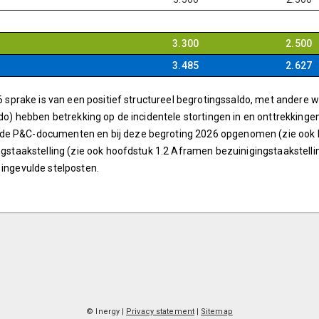
3.300
2.500
3.485
2.627
26 sprake is van een positief structureel begrotingssaldo, met andere 
ldo) hebben betrekking op de incidentele stortingen in en onttrekkinge
nde P&C-documenten en bij deze begroting 2026 opgenomen (zie ook 
ingstaakstelling (zie ook hoofdstuk 1.2 Aframen bezuinigingstaakstelli
 ingevulde stelposten.
© Inergy
|
Privacy statement
|
Sitemap