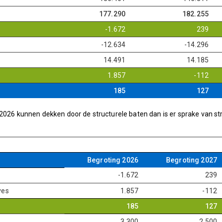
177.290
182.255
-1.672
239
-12.634
-14.296
14.491
14.185
1.857
-112
185
127
2026 kunnen dekken door de structurele baten dan is er sprake van st
Begroting 2026
Begroting 2027
-1.672
239
ves
1.857
-112
185
127
3.300
2.500