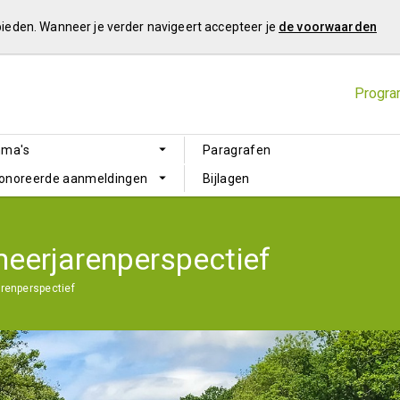
 bieden. Wanneer je verder navigeert accepteer je
de voorwaarden
Progra
mma's
Paragrafen
honoreerde aanmeldingen
Bijlagen
meerjarenperspectief
renperspectief