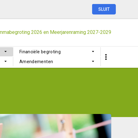
SLUIT
mmabegroting
2026
en
Meerjarenraming
2027-2029
Financiële begroting
Amendementen