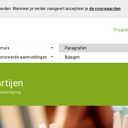
 bieden. Wanneer je verder navigeert accepteer je
de voorwaarden
Progra
mma's
Paragrafen
honoreerde aanmeldingen
Bijlagen
rtijen
 omschrijving