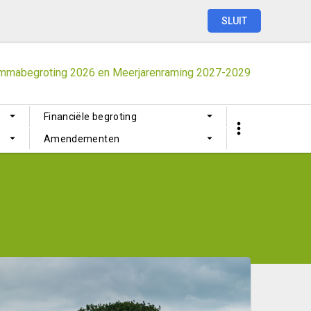
SLUIT
mmabegroting
2026
en
Meerjarenraming
2027-2029
Financiële begroting
Amendementen