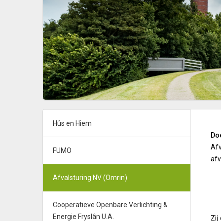
Hûs en Hiem
Doe
Afv
FUMO
afv
Afvalsturing NV (Omrin)
Coöperatieve Openbare Verlichting &
Energie Fryslân U.A.
Zij