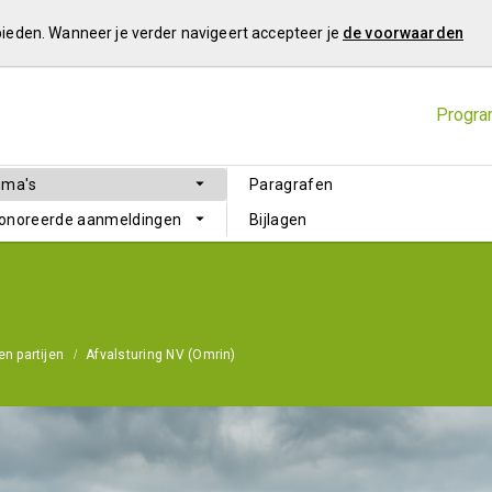
 bieden. Wanneer je verder navigeert accepteer je
de voorwaarden
Progra
mma's
Paragrafen
honoreerde aanmeldingen
Bijlagen
en partijen
Afvalsturing NV (Omrin)