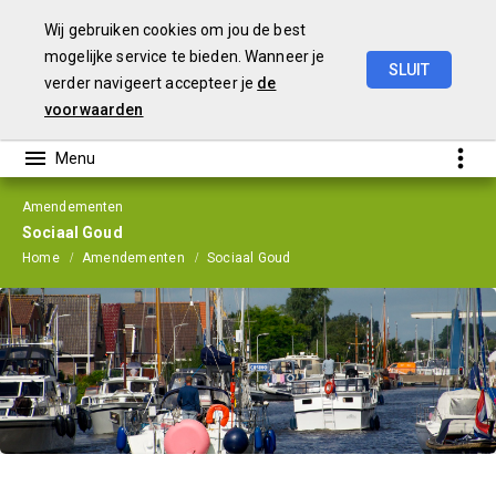
Wij gebruiken cookies om jou de best
mogelijke service te bieden. Wanneer je
SLUIT
verder navigeert accepteer je
de
Programmabegroting
2026
en
Meerjarenraming
2027-2029
voorwaarden
Amendementen
Sociaal Goud
Home
Amendementen
Sociaal Goud