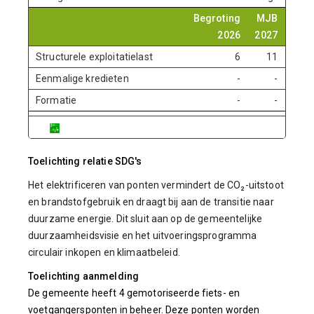
Begroting
MJB
MJ
2026
2027
202
Structurele exploitatielast
6
11
1
Eenmalige kredieten
-
-
Formatie
-
-
Toelichting relatie SDG's
Het elektrificeren van ponten vermindert de CO₂-uitstoot
en brandstofgebruik en draagt bij aan de transitie naar
duurzame energie. Dit sluit aan op de gemeentelijke
duurzaamheidsvisie en het uitvoeringsprogramma
circulair inkopen en klimaatbeleid.
Toelichting aanmelding
De gemeente heeft 4 gemotoriseerde fiets- en
voetgangersponten in beheer. Deze ponten worden