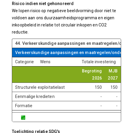
Risico indien niet gehonoreerd
We lopen risico op negatieve beeldvorming door niet te
voldoen aan ons duurzaamheidsprogramma en eigen
inkoopbeleid in relatie tot circulair inkopen en CO2
reductie.
44. Verkeerskundige aanpassingen en maatregelen/onder
Verkeerskundige aanpassingen en maatregelen/onderhou
Categorie
Wens
Totale investering
Begroting
MJB
MJ
2026
2027
202
Structurele exploitatielast
150
150
15
Eenmalige kredieten
-
-
Formatie
-
-
Toelichting relatie SDG's