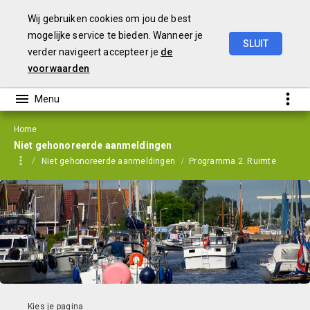
Wij gebruiken cookies om jou de best
mogelijke service te bieden. Wanneer je
SLUIT
verder navigeert accepteer je
de
Programmabegroting
2026
en
Meerjarenraming
2027-2029
voorwaarden
Home
Niet gehonoreerde aanmeldingen
Niet gehonoreerde aanmeldingen
Programma 2. Ruimte