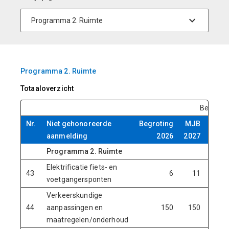
Programma 2. Ruimte
Totaaloverzicht
Bedrag x
Nr.
Niet gehonoreerde
Begroting
MJB
MJB
aanmelding
2026
2027
2028
Programma 2. Ruimte
Elektrificatie fiets- en
43
6
11
18
voetgangersponten
Verkeerskundige
44
aanpassingen en
150
150
150
maatregelen/onderhoud