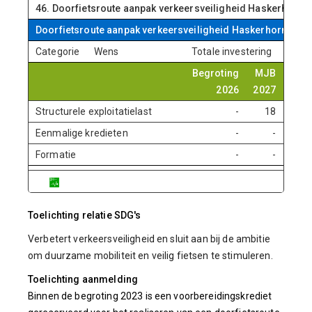
46. Doorfietsroute aanpak verkeersveiligheid Haskerhorne
Doorfietsroute aanpak verkeersveiligheid Haskerhorne
Categorie
Wens
Totale investering
Begroting
MJB
MJ
2026
2027
202
Structurele exploitatielast
-
18
3
Eenmalige kredieten
-
-
Formatie
-
-
Toelichting relatie SDG's
Verbetert verkeersveiligheid en sluit aan bij de ambitie
om duurzame mobiliteit en veilig fietsen te stimuleren.
Toelichting aanmelding
Binnen de begroting 2023 is een voorbereidingskrediet