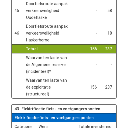
Doorfietsroute aanpak
45
verkeersveiligheid
-
58
117
Oudehaske
Doorfietsroute aanpak
46
verkeersveiligheid
-
18
39
Haskerhorne
Totaal
156
237
324
Waarvan ten laste van
de Algemene reserve
-
-
-
(incidenteel)*
Waarvan ten laste van
de exploitatie
156
237
324
(structureel)
43. Elektrificatie fiets- en voetgangersponten
Elektrificatie fiets- en voetgangersponten
Categorie
Wens
Totale investering